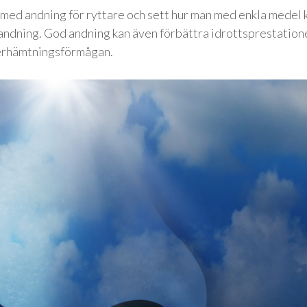
t med andning för ryttare och sett hur man med enkla medel 
andning. God andning kan även förbättra idrottsprestatione
terhämtningsförmågan.