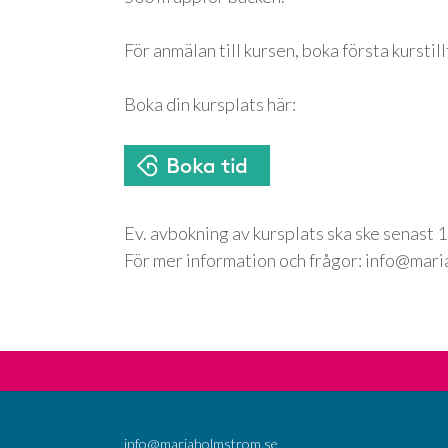
För anmälan till kursen, boka första kurstill
Boka din kursplats här:
Ev. avbokning av kursplats ska ske senast 1
För mer information och frågor: info@mar
info@mariaholmstrom.se