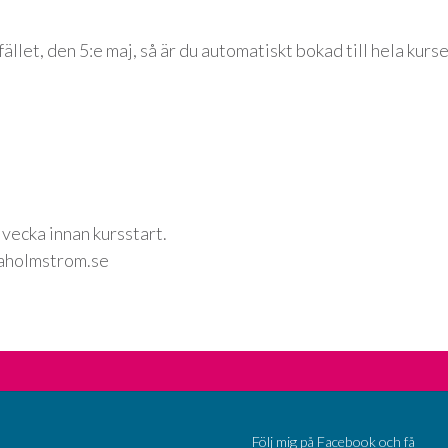
fället, den 5:e maj, så är du automatiskt bokad till hela kurse
 vecka innan kursstart.
iaholmstrom.se
Följ mig på Facebook och få