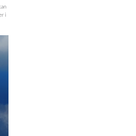
kan
r i