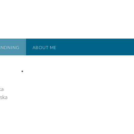
ANDNING
ABOUT ME
ka
nska