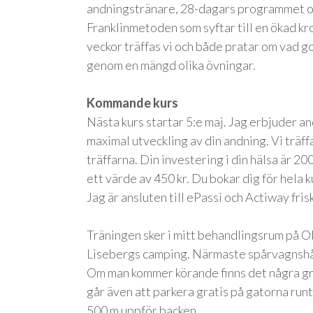
andningstränare, 28-dagars programmet oc
Franklinmetoden som syftar till en ökad 
veckor träffas vi och både pratar om vad go
genom en mängd olika övningar.
Kommande kurs
Nästa kurs startar 5:e maj. Jag erbjuder a
maximal utveckling av din andning. Vi träff
träffarna. Din investering i din hälsa är 20
ett värde av 450 kr. Du bokar dig för hela k
Jag är ansluten till ePassi och Actiway fris
Träningen sker i mitt behandlingsrum på O
Lisebergs camping. Närmaste spårvagnshål
Om man kommer körande finns det några gr
går även att parkera gratis på gatorna run
500 m uppför backen.