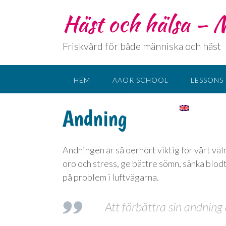
Häst och hälsa –
Friskvård för både människa och häst
HEM
AAOR SCHOOL
LESSONS
CONTACT
LANGUAGE:
Andning
Andningen är så oerhört viktig för vårt vä
oro och stress, ge bättre sömn, sänka blodt
på problem i luftvägarna.
Att förbättra sin andning 