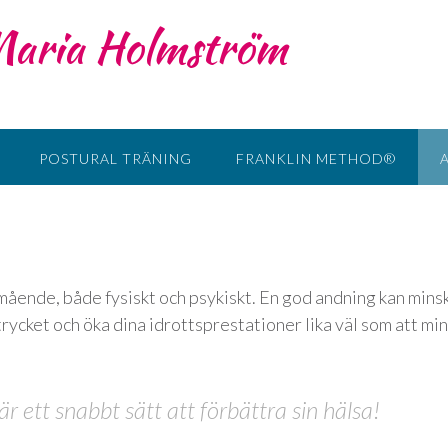
 Maria Holmström
POSTURAL TRÄNING
FRANKLIN METHOD®
lmående, både fysiskt och psykiskt. En god andning kan mins
rycket och öka dina idrottsprestationer lika väl som att mi
är ett snabbt sätt att förbättra sin hälsa!