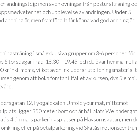
h andningstejp men även övningar från posturalträning oc
kroppsmedvetenhet och upplevelse av andningen. Under 5
d andning är, men framförallt får känna vad god andning är,
ndningsträning i små exklusiva grupper om 3-6 personer, för
as 5 torsdagar i rad, 18.30 – 19.45, och du övar hemma mell
00 kr inkl. moms, vilket även inkluderar utbildningsmaterial t
ursen genom att boka första tillfället av kursen, dvs 5:e maj.
kvård.
lbersgatan 12, i yogalokalen Unfold your mat, mittemot
lplats ligger 350 meter bort och är hållplats Welandergat
atis 4 timmars parkeringsplatser på Havsörnsgatan, men d
t omkring eller på betalparkering vid Skatås motionscentru