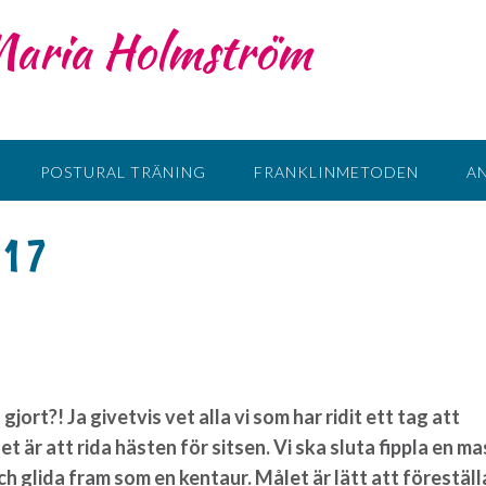
 Maria Holmström
POSTURAL TRÄNING
FRANKLINMETODEN
A
017
gjort?! Ja givetvis vet alla vi som har ridit ett tag att
et är att rida hästen för sitsen. Vi ska sluta fippla en m
h glida fram som en kentaur. Målet är lätt att föreställ