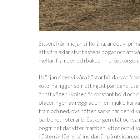
Sitsen, från midjan till knäna, är det vi pri
att våra axlar styr hästens bogar och att 
mellan framben och bakben – bröstkorgen.
I början rider vi våra hästar böjda rakt fra
kotorna ligger som ett mjukt pärlband, uta
är att vägen i volten är konstant böjd och
placeringen av ryggraden i en mjuk c-kurva.
fram och ned, dvs höften sänks när den kliv
bakbenet roterar bröstkorgen utåt och samt
bogfrihet där ytter framben lyfter och kliv
hästen är lägre på insidan än på utsidan, o