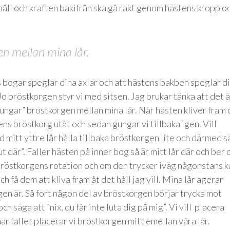
håll och kraften bakifrån ska gå rakt genom hästens kropp o
en mellan mina lår.
s bogar speglar dina axlar och att hästens bakben speglar d
o bröstkorgen styr vi med sitsen. Jag brukar tänka att det ä
gungar” bröstkorgen mellan mina lår. När hästen kliver fram 
ns bröstkorg utåt och sedan gungar vi tillbaka igen. Vill
ed mitt yttre lår hålla tillbaka bröstkorgen lite och därmed 
 ut där”. Faller hästen på inner bog så är mitt lår där och ber
 bröstkorgens rotation och om den trycker iväg någonstans k
ch få dem att kliva fram åt det håll jag vill. Mina lår agerar
gen är. Så fort någon del av bröstkorgen börjar trycka mot
h säga att ”nix, du får inte luta dig på mig”. Vi vill placera
är fallet placerar vi bröstkorgen mitt emellan våra lår.