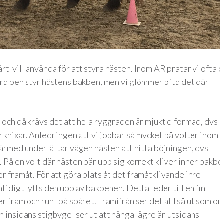
märt vill använda för att styra hästen. Inom AR pratar vi ofta
våra ben styr hästens bakben, men vi glömmer ofta det där
m och då krävs det att hela ryggraden är mjukt c-formad, dvs 
n knixar. Anledningen att vi jobbar så mycket på volter ino
 därmed underlättar vägen hästen att hitta böjningen, dvs
 På en volt där hästen bär upp sig korrekt kliver inner bakb
er framåt. För att göra plats åt det framåtklivande inre
idigt lyfts den upp av bakbenen. Detta leder till en fin
er fram och runt på spåret. Framifrån ser det alltså ut som 
ch insidans stigbygel ser ut att hänga lägre än utsidans