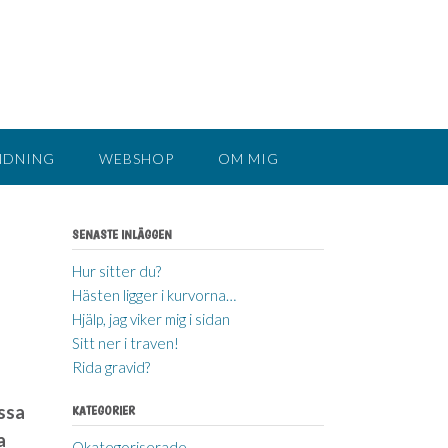
NDNING
WEBSHOP
OM MIG
SENASTE INLÄGGEN
Hur sitter du?
Hästen ligger i kurvorna…
Hjälp, jag viker mig i sidan
Sitt ner i traven!
Rida gravid?
assa
KATEGORIER
a
Okategoriserade