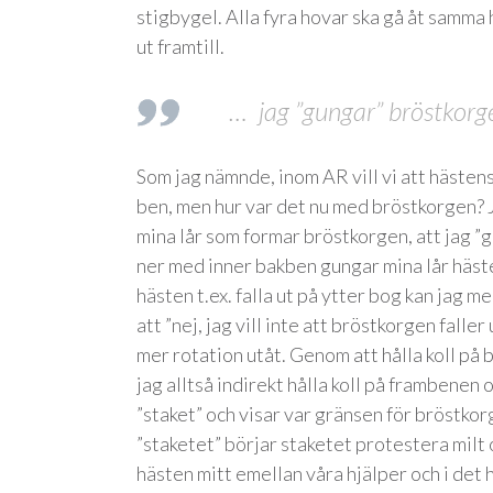
stigbygel. Alla fyra hovar ska gå åt samma 
ut framtill.
… jag ”gungar” bröstkorg
Som jag nämnde, inom AR vill vi att hästen
ben, men hur var det nu med bröstkorgen? J
mina lår som formar bröstkorgen, att jag ”
ner med inner bakben gungar mina lår häste
hästen t.ex. falla ut på ytter bog kan jag m
att ”nej, jag vill inte att bröstkorgen faller
mer rotation utåt. Genom att hålla koll på
jag alltså indirekt hålla koll på frambenen o
”staket” och visar var gränsen för bröstkor
”staketet” börjar staketet protestera milt oc
hästen mitt emellan våra hjälper och i det h