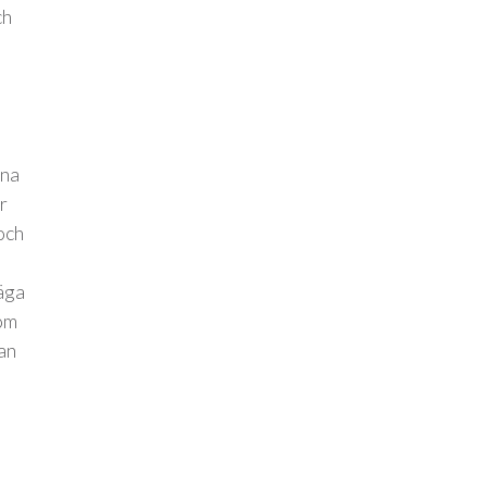
ch
ina
r
och
säga
 om
an