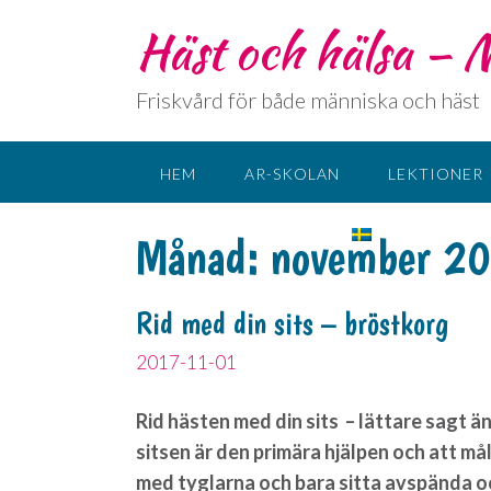
Häst och hälsa –
Friskvård för både människa och häst
HEM
AR-SKOLAN
LEKTIONER
KONTAKT
SPRÅK:
Månad:
november 2
Rid med din sits – bröstkorg
2017-11-01
Rid hästen med din sits – lättare sagt än 
sitsen är den primära hjälpen och att mål
med tyglarna och bara sitta avspända oc