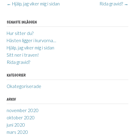
Post
←
Hjälp, jag viker mig i sidan
Rida gravid?
→
navigation
SENASTE INLÄGGEN
Hur sitter du?
Hästen ligger i kurvorna…
Hjälp, jag viker mig i sidan
Sitt ner i traven!
Rida gravid?
KATEGORIER
Okategoriserade
ARKIV
november 2020
oktober 2020
juni 2020
mars 2020