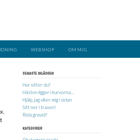
NDNING
WEBSHOP
OM MIG
SENASTE INLÄGGEN
Hur sitter du?
Hästen ligger i kurvorna…
Hjälp, jag viker mig i sidan
Sitt ner i traven!
x.
Rida gravid?
t
KATEGORIER
Okategoriserade