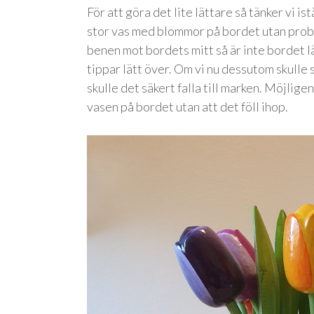
För att göra det lite lättare så tänker vi is
stor vas med blommor på bordet utan problem
benen mot bordets mitt så är inte bordet lä
tippar lätt över. Om vi nu dessutom skulle
skulle det säkert falla till marken. Möjlig
vasen på bordet utan att det föll ihop.