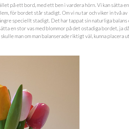
tället på ett bord, med ett ben i vardera hörn. Vi kan sätta en
, för bordet står stadigt. Om vi nu tar och viker in två av
ngre speciellt stadigt. Det har tappat sin naturliga balans
 sätta en stor vas med blommor på det ostadiga bordet, ja d
en skulle man om man balanserade riktigt väl, kunna placera u