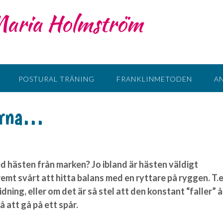
 Maria Holmström
POSTURAL TRÄNING
FRANKLINMETODEN
A
vorna…
ed hästen från marken? Jo ibland är hästen väldigt
remt svårt att hitta balans med en ryttare på ryggen. T.e
dning, eller om det är så stel att den konstant “faller” å
få att gå på ett spår.