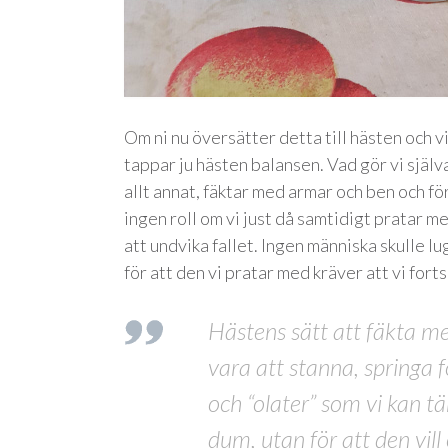
Om ni nu översätter detta till hästen och vi 
tappar ju hästen balansen. Vad gör vi själva
allt annat, fäktar med armar och ben och fö
ingen roll om vi just då samtidigt pratar m
att undvika fallet. Ingen människa skulle lu
för att den vi pratar med kräver att vi fort
Hästens sätt att fäkta me
vara att stanna, springa f
och “olater” som vi kan tä
dum, utan för att den vill