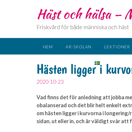
Häst och hälsa –
Friskvård för både människa och häst
HEM
AR-SKOLAN
LEKTIONER
KONTAKT
SPRÅK:
Hästen ligger i kur
2020-10-23
Vad finns det för anledning att jobba m
obalanserad och det blir helt enkelt ext
om hästen ligger i kurvorna i longering/ri
sidan, ut eller in, och är väldigt svår att 