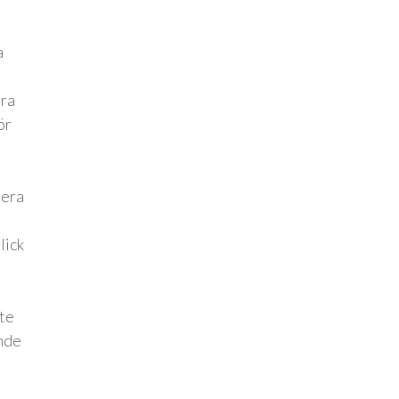
a
gra
ör
sera
lick
ste
ande