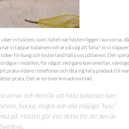
viker in två ben, som i fallet när hästen ligger i kurvorna, då
 när vi tappar balansen och är på väg att falla? Jo vi släpper
rsöker för kung och fosterland hålla oss på benen. Det spel
ed någon i mobilen, för något viktigare kom emellan, nämlig
gnt prata vidare i telefonen och låta sig falla pladask till ma
sätter prata. Det är en överlevnadsinstinkt.
d armar och ben för att hitta balansen kan
ortare, bocka, stegra och alla möjliga “hyss”
nka på. Hästen gör inte detta för att den är
 överleva.