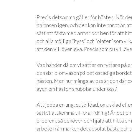
Precis detsamma gäller för hästen. När den
balansen igen, och den kan inte annat än at
sätt att fäkta med armar och ben för att hi
och alla möjliga “hyss” och “olater” som vi 
att den vill överleva. Precis som du vill över
Vad händer då om vi sätter en ryttare på e
den där blomvasen på det ostadiga bordet 
hästen. Men hur många av oss är den där ex
även om hästen snubblar under oss?
Att jobba en ung, outbildad, omusklad ell
sättet att komma till bra ridning! Är det
problem, så behöver den hjälp att hitta en n
arbete från marken det absolut bästa och 