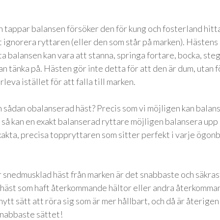
 tappar balansen försöker den för kung och fosterland hitt
t ignorera ryttaren (eller den som står på marken). Hästens
tta balansen kan vara att stanna, springa fortare, bocka, ste
kan tänka på. Hästen gör inte detta för att den är dum, utan f
leva istället för att falla till marken.
n sådan obalanserad häst? Precis som vi möjligen kan balan
så kan en exakt balanserad ryttare möjligen balansera upp
akta, precisa toppryttaren som sitter perfekt i varje ögonb
er snedmusklad häst från marken är det snabbaste och säkra
 en häst som haft återkommande hältor eller andra återkomm
ytt sätt att röra sig som är mer hållbart, och då är återigen
snabbaste sättet!