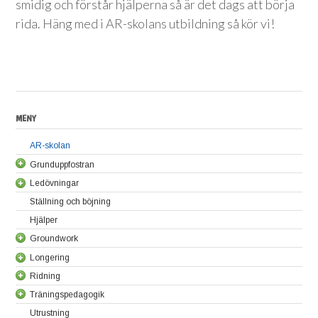
smidig och förstår hjälperna så är det dags att börja
rida. Häng med i AR-skolans utbildning så kör vi!
MENY
AR-skolan
Grunduppfostran
Ledövningar
Lär hästen att stå stilla utan att vara uppbunden
Ställning och böjning
Placera hästens ben
Grundläggande ledövningar
Hjälper
Fortsatta ledövningar
Groundwork
Longering
Så här börjar du med groundwork
Ridning
Att gå baklänges – hitta din egen kropp
Varvbyte i longering
Träningspedagogik
Öka och minska volten
Travlongering
Sitt ner på insidan
Utrustning
Öka och minska volten – kroppsmedvetenhet
Galopplongering
Att rida öppna
Bli en ja-sägare