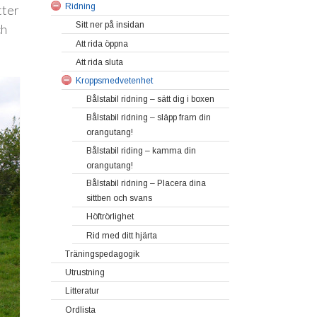
Ridning
Att gå baklänges – hitta din egen kropp
Varvbyte i longering
tter
Öka och minska volten
Travlongering
Sitt ner på insidan
ch
Öka och minska volten –
Galopplongering
Att rida öppna
kroppsmedvetenhet
Att rida sluta
Forma hästen med öppna och sluta
Kroppsmedvetenhet
Utveckla ditt hästseende
Bålstabil ridning – sätt dig i boxen
Stillastående arbete och skolad halt
Bålstabil ridning – släpp fram din
Skolor på rakt spår, piruett och samling
orangutang!
Bålstabil riding – kamma din
orangutang!
Bålstabil ridning – Placera dina
sittben och svans
Höftrörlighet
Rid med ditt hjärta
Träningspedagogik
Utrustning
Bli en ja-sägare
Litteratur
Minsta gemensamma nämnare
Ordlista
Minsta motståndets lag