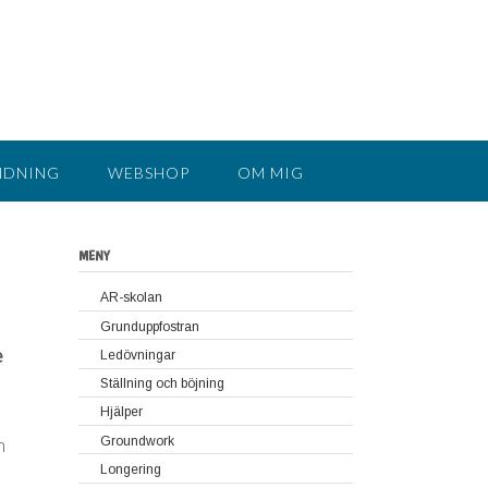
NDNING
WEBSHOP
OM MIG
MENY
AR-skolan
Grunduppfostran
e
Lär hästen att stå stilla utan att vara
Ledövningar
uppbunden
Ställning och böjning
Grundläggande ledövningar
Placera hästens ben
Hjälper
Fortsatta ledövningar
h
Groundwork
Longering
Så här börjar du med groundwork