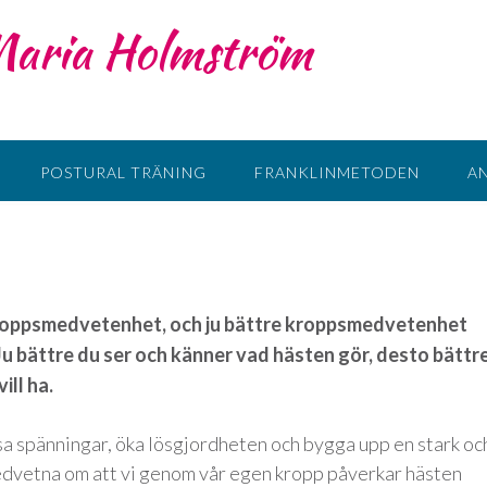
 Maria Holmström
POSTURAL TRÄNING
FRANKLINMETODEN
A
 kroppsmedvetenhet, och ju bättre kroppsmedvetenhet
 Ju bättre du ser och känner vad hästen gör, desto bättr
ill ha.
ssa spänningar, öka lösgjordheten och bygga upp en stark oc
medvetna om att vi genom vår egen kropp påverkar hästen