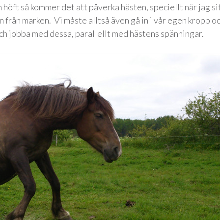
en höft så kommer det att påverka hästen, speciellt när jag si
n från marken. Vi måste alltså även gå in i vår egen kropp o
ch jobba med dessa, parallellt med hästens spänningar.