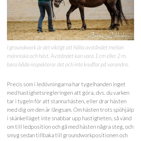
I groundwork är det viktigt att hålla avståndet mellan
människa och häst. Avståndet kan vara 1 cm eller 2 m,
bara båda respekterar det och inte knuffar på varandra.
Precis som i ledövningarna har tygelhanden inget
med hastighetsregleringen att göra, dvs. du varken
tar i tygeln för att stanna hästen, eller drar hästen
med dig om den är långsam. Om hästen trots spöhjälp
i skänkelläget inte snabbar upp hastigheten, så vänd
om till ledposition och gå med hästen några steg, och
smyg sedan tillbaka till groundworkpositionen och