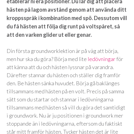
etablerar ni era positioner. Du lär dig att placera
hästen på lagom avstånd genom att använda ditt
kroppsspråk i kombination med spö. Dessutom vill
du få hästen att följa dig runt på voltspåret, så
att den varken glider ut eller genar.
Din första groundworklektion är på väg att börja,
men hur ska du göra? Börja med lite
ledövningar
för
att känna att du och hästen lyssnar på varandra.
Därefter stannar du hästen och ställer dig framför
den. Be hästen sänka huvudet. Börja gå baklänges
tillsammans med hästen på en volt. Precis på samma
sätt som du startar och stannar i ledövningarna
tillsammans med hästen så vill du göra det samtidigt
i groundwork. Nu är ju positionen i groundwork mer
stoppande än i ledövningarna, eftersom du faktiskt
står mitt framför hästen. Tycker hästen det är lite