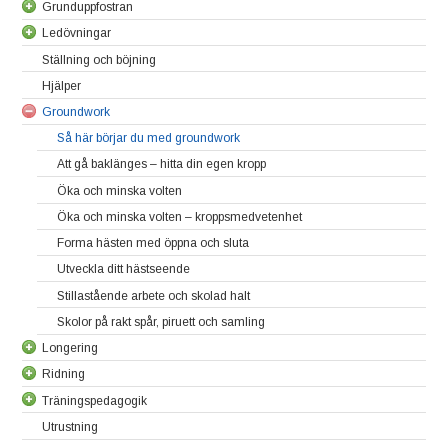
Grunduppfostran
Ledövningar
Lär hästen att stå stilla utan att vara uppbunden
Ställning och böjning
Placera hästens ben
Grundläggande ledövningar
Hjälper
Fortsatta ledövningar
Groundwork
Så här börjar du med groundwork
Att gå baklänges – hitta din egen kropp
Öka och minska volten
Öka och minska volten – kroppsmedvetenhet
Forma hästen med öppna och sluta
Utveckla ditt hästseende
Stillastående arbete och skolad halt
Skolor på rakt spår, piruett och samling
Longering
Ridning
Varvbyte i longering
Träningspedagogik
Travlongering
Sitt ner på insidan
Utrustning
Galopplongering
Att rida öppna
Bli en ja-sägare