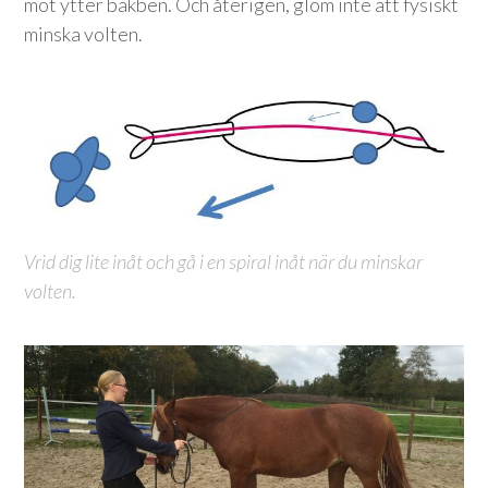
mot ytter bakben. Och återigen, glöm inte att fysiskt
minska volten.
Vrid dig lite inåt och gå i en spiral inåt när du minskar
volten.