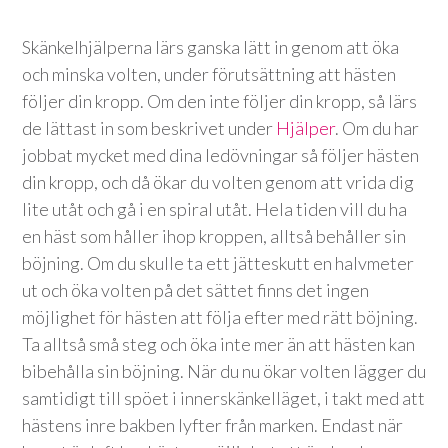
Skänkelhjälperna lärs ganska lätt in genom att öka
och minska volten, under förutsättning att hästen
följer din kropp. Om den inte följer din kropp, så lärs
de lättast in som beskrivet under
Hjälper
. Om du har
jobbat mycket med dina ledövningar så följer hästen
din kropp, och då ökar du volten genom att vrida dig
lite utåt och gå i en spiral utåt. Hela tiden vill du ha
en häst som håller ihop kroppen, alltså behåller sin
böjning. Om du skulle ta ett jätteskutt en halvmeter
ut och öka volten på det sättet finns det ingen
möjlighet för hästen att följa efter med rätt böjning.
Ta alltså små steg och öka inte mer än att hästen kan
bibehålla sin böjning. När du nu ökar volten lägger du
samtidigt till spöet i innerskänkelläget, i takt med att
hästens inre bakben lyfter från marken. Endast när