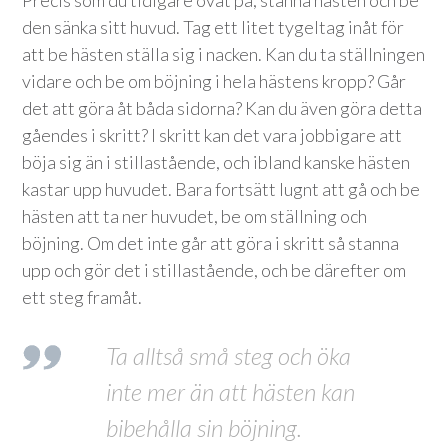
Precis som du tidigare övat på, stanna hästen och be
den sänka sitt huvud. Tag ett litet tygeltag inåt för
att be hästen ställa sig i nacken. Kan du ta ställningen
vidare och be om böjning i hela hästens kropp? Går
det att göra åt båda sidorna? Kan du även göra detta
gåendes i skritt? I skritt kan det vara jobbigare att
böja sig än i stillastående, och ibland kanske hästen
kastar upp huvudet. Bara fortsätt lugnt att gå och be
hästen att ta ner huvudet, be om ställning och
böjning. Om det inte går att göra i skritt så stanna
upp och gör det i stillastående, och be därefter om
ett steg framåt.
Ta alltså små steg och öka
inte mer än att hästen kan
bibehålla sin böjning.