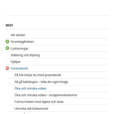
MENY
AR-skolan
Grunduppfostran
Ledövningar
Lär hästen att stå stilla utan att vara uppbunden
Ställning och böjning
Placera hästens ben
Grundläggande ledövningar
Hjälper
Fortsatta ledövningar
Groundwork
Så här börjar du med groundwork
Att gå baklänges – hitta din egen kropp
Öka och minska volten
Öka och minska volten – kroppsmedvetenhet
Forma hästen med öppna och sluta
Utveckla ditt hästseende