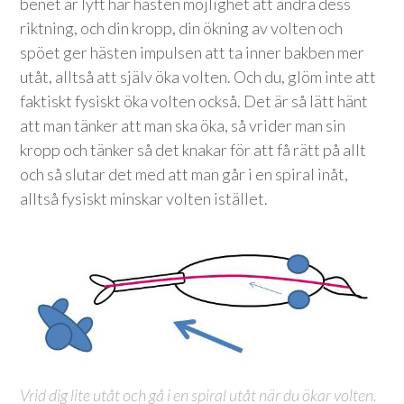
benet är lyft har hästen möjlighet att ändra dess
riktning, och din kropp, din ökning av volten och
spöet ger hästen impulsen att ta inner bakben mer
utåt, alltså att själv öka volten. Och du, glöm inte att
faktiskt fysiskt öka volten också. Det är så lätt hänt
att man tänker att man ska öka, så vrider man sin
kropp och tänker så det knakar för att få rätt på allt
och så slutar det med att man går i en spiral inåt,
alltså fysiskt minskar volten istället.
Vrid dig lite utåt och gå i en spiral utåt när du ökar volten.