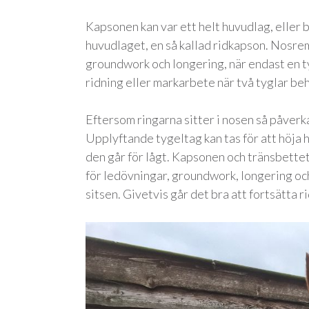
Kapsonen kan var ett helt huvudlag, eller
huvudlaget, en så kallad ridkapson. Nosre
groundwork och longering, när endast en ty
ridning eller markarbete när två tyglar be
Eftersom ringarna sitter i nosen så påverk
Upplyftande tygeltag kan tas för att höja
den går för lågt. Kapsonen och tränsbette
för ledövningar, groundwork, longering och 
sitsen. Givetvis går det bra att fortsätta 