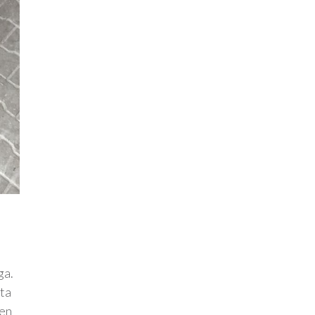
ga.
sta
 en