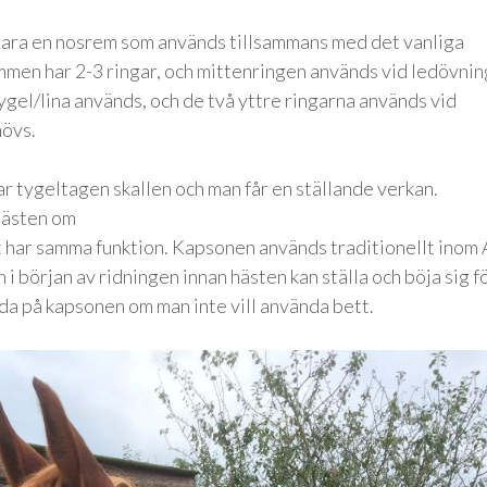
 bara en nosrem som används tillsammans med det vanliga
mmen har 2-3 ringar, och mittenringen används vid ledövnin
gel/lina används, och de två yttre ringarna används vid
hövs.
ar tygeltagen skallen och man får en ställande verkan.
 hästen om
t har samma funktion. Kapsonen används traditionellt inom
i början av ridningen innan hästen kan ställa och böja sig f
rida på kapsonen om man inte vill använda bett.