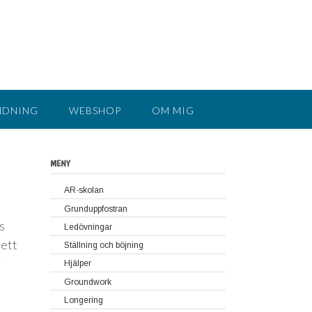
NDNING
WEBSHOP
OM MIG
MENY
AR-skolan
Grunduppfostran
s
Lär hästen att stå stilla utan att vara
Ledövningar
uppbunden
 ett
Ställning och böjning
Grundläggande ledövningar
Placera hästens ben
r
Hjälper
Fortsatta ledövningar
Groundwork
Longering
Så här börjar du med groundwork