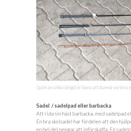
Spön av olika längd är bara att kunna variera 
Sadel / sadelpad eller barbacka
Att rida sin häst barbacka, med sadelpad e
En bra skolsadel har fördelen att den hjälp
en hel del pengar att införskaffa. En sadelp