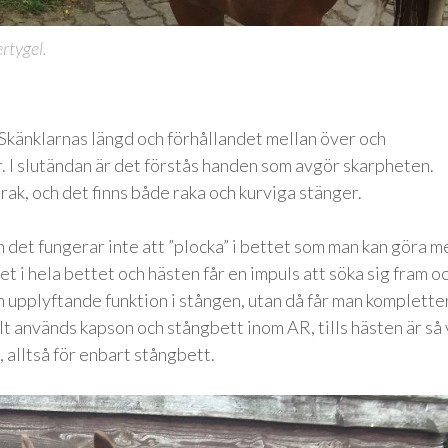
rtygel.
 Skänklarnas längd och förhållandet mellan över och
. I slutändan är det förstås handen som avgör skarpheten.
rak, och det finns både raka och kurviga stänger.
 det fungerar inte att ”plocka” i bettet som man kan göra m
et i hela bettet och hästen får en impuls att söka sig fram o
en upplyftande funktion i stången, utan då får man komplette
lt används kapson och stångbett inom AR, tills hästen är så 
, alltså för enbart stångbett.