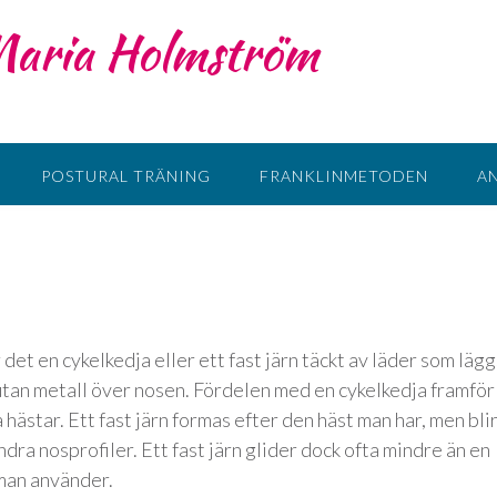
 Maria Holmström
POSTURAL TRÄNING
FRANKLINMETODEN
A
det en cykelkedja eller ett fast järn täckt av läder som lägg
utan metall över nosen. Fördelen med en cykelkedja framför
ka hästar. Ett fast järn formas efter den häst man har, men bli
dra nosprofiler. Ett fast järn glider dock ofta mindre än en
 man använder.