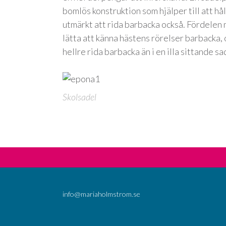
bomlös konstruktion som hjälper till att hål
utmärkt att rida barbacka också. Fördelen m
lätta att känna hästens rörelser barbacka,
hellre rida barbacka än i en illa sittande sa
Skolsadel
info@mariaholmstrom.se