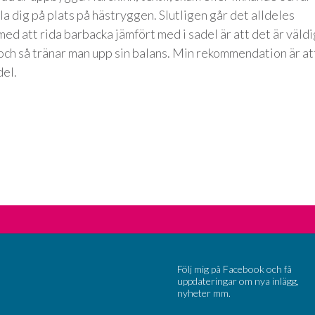
la dig på plats på hästryggen. Slutligen går det alldeles
ed att rida barbacka jämfört med i sadel är att det är väldi
 och så tränar man upp sin balans. Min rekommendation är at
del.
Följ mig på Facebook och få
uppdateringar om nya inlägg,
nyheter mm.