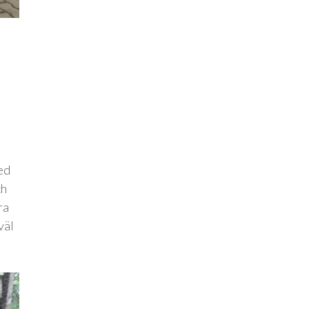
ed
ch
ra
väl