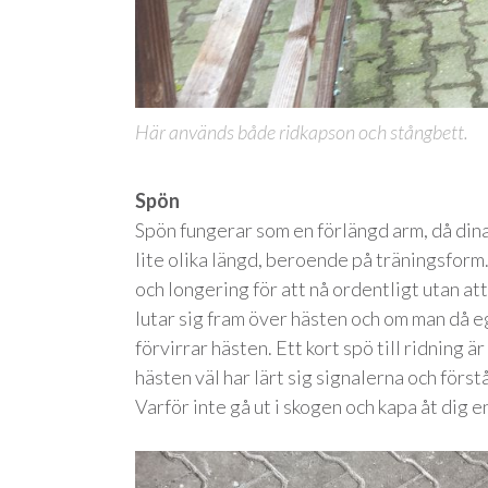
Här används både ridkapson och stångbett.
Spön
Spön fungerar som en förlängd arm, då dina
lite olika längd, beroende på träningsform.
och longering för att nå ordentligt utan att
lutar sig fram över hästen och om man då eg
förvirrar hästen. Ett kort spö till ridning
hästen väl har lärt sig signalerna och förs
Varför inte gå ut i skogen och kapa åt dig e