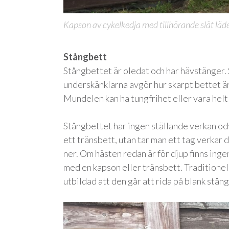
Kapson av cykelkedja med tillhörande slät läde
Stångbett
Stångbettet är oledat och har hävstänger.
underskänklarna avgör hur skarpt bettet är
Mundelen kan ha tungfrihet eller vara helt 
Stångbettet har ingen ställande verkan och
ett tränsbett, utan tar man ett tag verkar d
ner. Om hästen redan är för djup finns ing
med en kapson eller tränsbett. Traditionel
utbildad att den går att rida på blank stång