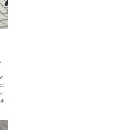
v
an
ket
när
akt.