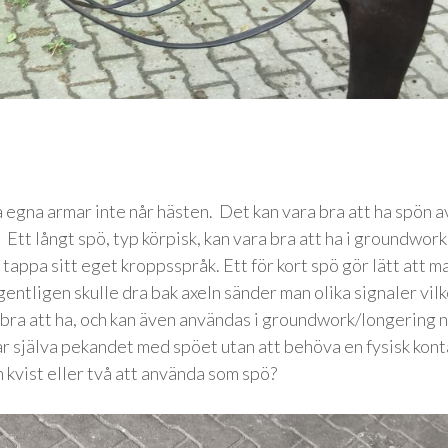
 egna armar inte når hästen. Det kan vara bra att ha spön a
 Ett långt spö, typ körpisk, kan vara bra att ha i groundwork
 tappa sitt eget kroppsspråk. Ett för kort spö gör lätt att m
entligen skulle dra bak axeln sänder man olika signaler vil
 är bra att ha, och kan även användas i groundwork/longering 
tår själva pekandet med spöet utan att behöva en fysisk kont
n kvist eller två att använda som spö?