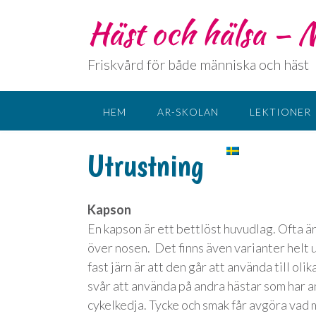
Häst och hälsa –
Friskvård för både människa och häst
HEM
AR-SKOLAN
LEKTIONER
KONTAKT
SPRÅK:
Utrustning
Kapson
En kapson är ett bettlöst huvudlag. Ofta är 
över nosen. Det finns även varianter helt 
fast järn är att den går att använda till oli
svår att använda på andra hästar som har an
cykelkedja. Tycke och smak får avgöra vad