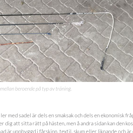
emellan beroende på typ av träning.
ller med sadel är dels en smaksak och dels en ekonomisk frå
er dig att sitta rätt på hästen, men å andra sidan kan den ko
ad är uppbyggd i fårskinn, textil, skum eller liknande och är