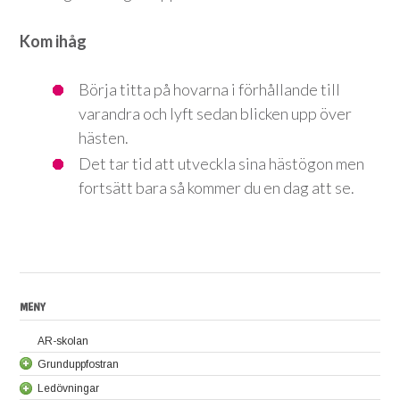
Kom ihåg
Börja titta på hovarna i förhållande till
varandra och lyft sedan blicken upp över
hästen.
Det tar tid att utveckla sina hästögon men
fortsätt bara så kommer du en dag att se.
MENY
AR-skolan
Grunduppfostran
Ledövningar
Lär hästen att stå stilla utan att vara uppbunden