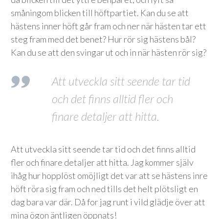
småningom blicken till höftpartiet. Kan du se att
hästens inner höft går fram och ner när hästen tar ett
steg fram med det benet? Hur rör sig hästens bål?
Kan du se att den svingar ut och in när hästen rör sig?
Att utveckla sitt seende tar tid
och det finns alltid fler och
finare detaljer att hitta.
Att utveckla sitt seende tar tid och det finns alltid
fler och finare detaljer att hitta. Jag kommer själv
ihåg hur hopplöst omöjligt det var att se hästens inre
höft röra sig fram och ned tills det helt plötsligt en
dag bara var där. Då for jag runt i vild glädje över att
mina ögon äntligen öppnats!