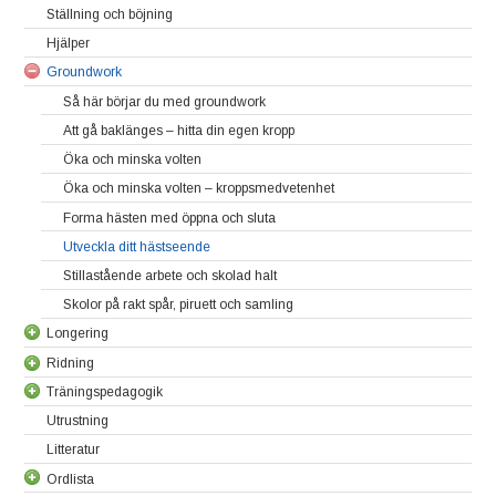
Ställning och böjning
Placera hästens ben
Grundläggande ledövningar
Hjälper
Fortsatta ledövningar
Groundwork
Så här börjar du med groundwork
Att gå baklänges – hitta din egen kropp
Öka och minska volten
Öka och minska volten – kroppsmedvetenhet
Forma hästen med öppna och sluta
Utveckla ditt hästseende
Stillastående arbete och skolad halt
Skolor på rakt spår, piruett och samling
Longering
Ridning
Varvbyte i longering
Träningspedagogik
Travlongering
Sitt ner på insidan
Utrustning
Galopplongering
Att rida öppna
Bli en ja-sägare
Litteratur
Att rida sluta
Minsta gemensamma nämnare
Ordlista
Kroppsmedvetenhet
Minsta motståndets lag