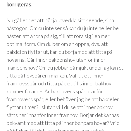
korrigeras.
Nu gäller det att börja utveckla sitt seende, sina
hästögon. Om du inte ser så kan du ju inte heller be
hästen att ändra på sig, till att röra sig i en mer
optimal form. Om du ber om en öppna, dvs. att
bakdelen flyttar ut, kan du börja med att titta på
hovarna. Går inner bakbenshov utanför inner
frambenshov? Om du jobbar på mjukt underlag kan du
titta på hovspåren i marken. Välj ut ett inner
framhovsspår och titta på det tills inner bakhov
kommer farande. Är bakhovens spår utanför
framhovens spår, eller behöver jag be att bakdelen
flyttar ut mer? I slutan vill du se att inner bakhov
sätts ner innanför inner framhov. Börjar det kännas
bekvämt med att titta på inner benpars hovar? Vrid
då blicken till det yttre benparet, och lyft så