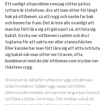
Ett vanligt
sitsproblem som jag stöter på hos
ryttare är stolsitsen, dvs att man sitter för långt
bak på sittbenen, så att rygg och nacke far bak
och benen far fram. Det är inte alls ovanligt att
man har fått lära sig att göra just så, att luta sig
bakåt, trycka ner sittbenen i sadeln och dra i
tyglarna för att sakta ner eller stanna hästen.
Eller kanske har man fått lära sig att sitta och luta
sig bakåt när man sitter ner i traven, ofta
kombinerat med de där sittbenen som trycker ner
i hästens rygg.
Stolsitsen är dålig för ryttarens rygg och den kan
leda till smärtor i både rygg, nacke och höfter,
eftersom den innebär att man inte längre kan ta emot
och fjädra stötar i sin kropp. Det innebär också att
man kommer att stöta i hästens rygg i varje steg