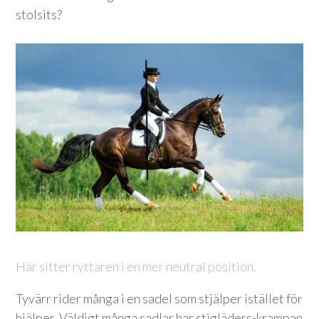
stolsits?
Här sitter ryttaren i en mer neutral position.
Tyvärr rider många i en sadel som stjälper istället för
hjälper. Väldigt många sadlar har stigläders-krampan