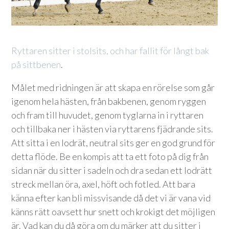
Ryttaren sitter i stolsits, och har fallit för långt bak
på sittbenen
.
Målet med ridningen är att skapa en rörelse som går
igenom hela hästen, från bakbenen, genom ryggen
och fram till huvudet, genom tyglarna in i ryttaren
och tillbaka ner i hästen via ryttarens fjädrande sits.
Att sitta i en lodrät, neutral sits ger en god grund för
detta flöde. Be en kompis att ta ett foto på dig från
sidan när du sitter i sadeln och dra sedan ett lodrätt
streck mellan öra, axel, höft och fotled. Att bara
känna efter kan bli missvisande då det vi är vana vid
känns rätt oavsett hur snett och krokigt det möjligen
är. Vad kan du då göra om du märker att du sitter i