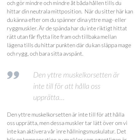
och gör mindre och mindre åt båda hållen tills du
hittar din neutrala mittposition. När du sitter här kan
du känna efter om du spänner dina yttre mag- eller
ryggmuskler. Är de spända har du inte riktigt hittat
rätt utan får flytta lite fram och tillbaka mellan
lägena tills du hittar punkten där du kan släppa mage
och rygg, och bara sitta avspänt.
Den yttre muskelkorsetten är
inte till för att hålla oss
upprätta…
Den yttre muskelkorsetten är inte till för att hålla
oss upprätta, men dessa muskler tar lätt över om vi
inte kan aktivera vår inre hållningsmuskulatur. Det
blir en kompensation av muskler som egentligen är