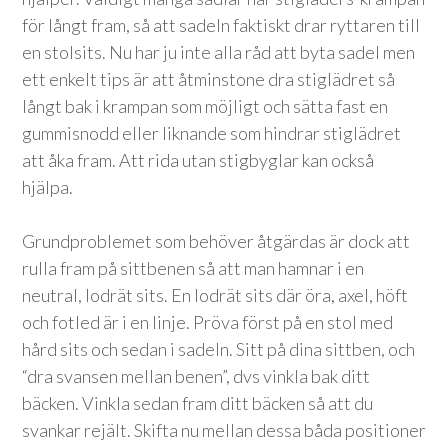
för långt fram, så att sadeln faktiskt drar ryttaren till
en stolsits. Nu har ju inte alla råd att byta sadel men
ett enkelt tips är att åtminstone dra stiglädret så
långt bak i krampan som möjligt och sätta fast en
gummisnodd eller liknande som hindrar stiglädret
att åka fram. Att rida utan stigbyglar kan också
hjälpa.
Grundproblemet som behöver åtgärdas är dock att
rulla fram på sittbenen så att man hamnar i en
neutral, lodrät sits. En lodrät sits där öra, axel, höft
och fotled är i en linje.
Pröva först på en stol med
hård sits och sedan i sadeln. Sitt på dina sittben, och
“dra svansen mellan benen”, dvs vinkla bak ditt
bäcken. Vinkla sedan fram ditt bäcken så att du
svankar rejält. Skifta nu mellan dessa båda positioner