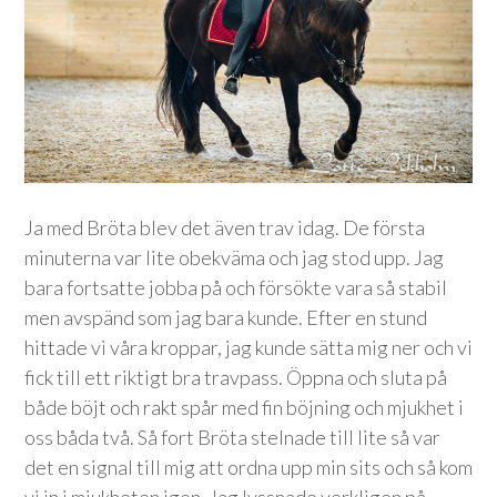
Ja med Bröta blev det även trav idag. De första
minuterna var lite obekväma och jag stod upp. Jag
bara fortsatte jobba på och försökte vara så stabil
men avspänd som jag bara kunde. Efter en stund
hittade vi våra kroppar, jag kunde sätta mig ner och vi
fick till ett riktigt bra travpass. Öppna och sluta på
både böjt och rakt spår med fin böjning och mjukhet i
oss båda två. Så fort Bröta stelnade till lite så var
det en signal till mig att ordna upp min sits och så kom
vi in i mjukheten igen. Jag lyssnade verkligen på