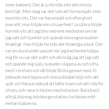
inner bakben). Det är ju förstås inte det minsta
konstigt. Men idag var det som att forma mjukt smör
med min sits. Det var bara mjukt och eftergivet
överallt. Hon följde min sits perfekt! Ja så bra följde
hon min sits att jag blev extremt medveten om när
jag satt och tjuvhöll och spände mina egna muskler
felaktigt. Hon följde förstås det felaktiga också. Det
var en stund under passet när jag bad henne hjälpa
mig för nu var det svårt och då insåg jag att jag satt
och spände mig själv, lyckades slappna av och sitta
med i rörelsen och då följde Bröta genast med. Vi
jobbade med öppna och sluta på både böjt och rakt
spår och fokuserade på att hålla linjen och att rida för
sitsen, och rama in hästen med mina ben. Bara basic
alltså, böjning, böstkorgsrotation, ha hästen mitt
mellan hjälperna.