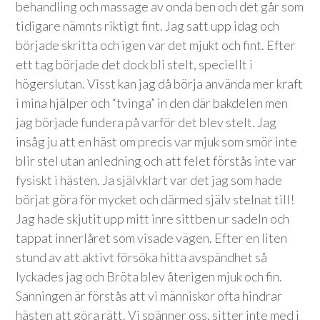
behandling och massage av onda ben och det går som
tidigare nämnts riktigt fint. Jag satt upp idag och
började skritta och igen var det mjukt och fint. Efter
ett tag började det dock bli stelt, speciellt i
högerslutan. Visst kan jag då börja använda mer kraft
i mina hjälper och “tvinga” in den där bakdelen men
jag började fundera på varför det blev stelt. Jag
insåg ju att en häst om precis var mjuk som smör inte
blir stel utan anledning och att felet förstås inte var
fysiskt i hästen. Ja självklart var det jag som hade
börjat göra för mycket och därmed själv stelnat till!
Jag hade skjutit upp mitt inre sittben ur sadeln och
tappat innerlåret som visade vägen. Efter en liten
stund av att aktivt försöka hitta avspändhet så
lyckades jag och Bröta blev återigen mjuk och fin.
Sanningen är förstås att vi människor ofta hindrar
hästen att göra rätt. Vi spänner oss, sitter inte med i