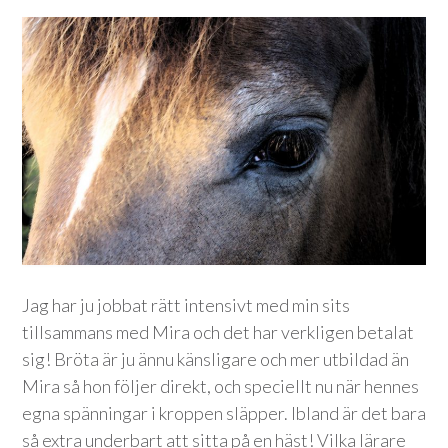
Jag har ju jobbat rätt intensivt med min sits
tillsammans med Mira och det har verkligen betalat
sig! Bröta är ju ännu känsligare och mer utbildad än
Mira så hon följer direkt, och speciellt nu när hennes
egna spänningar i kroppen släpper. Ibland är det bara
så extra underbart att sitta på en häst! Vilka lärare