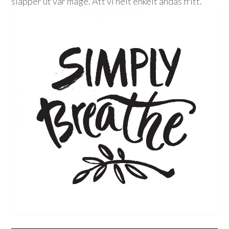
släpper ut vår mage. Att vi helt enkelt andas fritt.