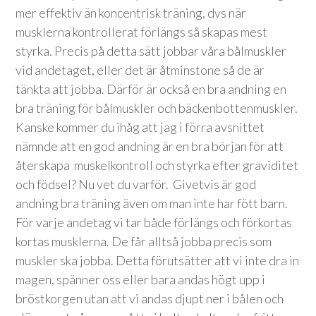
mer effektiv än koncentrisk träning, dvs när
musklerna kontrollerat förlängs så skapas mest
styrka. Precis på detta sätt jobbar våra bålmuskler
vid andetaget, eller det är åtminstone så de är
tänkta att jobba. Därför är också en bra andning en
bra träning för bålmuskler och bäckenbottenmuskler.
Kanske kommer du ihåg att jag i förra avsnittet
nämnde att en god andning är en bra början för att
återskapa muskelkontroll och styrka efter graviditet
och födsel? Nu vet du varför. Givetvis är god
andning bra träning även om man inte har fött barn.
För varje andetag vi tar både förlängs och förkortas
kortas musklerna. De får alltså jobba precis som
muskler ska jobba. Detta förutsätter att vi inte dra in
magen, spänner oss eller bara andas högt upp i
bröstkorgen utan att vi andas djupt ner i bålen och