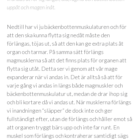
uppåt och magen inåt.
Nedtill har vi ju bäckenbottenmuskulaturen och för
att den ska kunna flytta sig nedåt måste den
förlängas, töjas ut, så att den kan ge extra plats åt
organ och tarmar. På samma sätt förlängs
magmusklerna så att det finns plats för organen att
flytta sig utåt. Detta ser vi genom att vår mage
expanderar när vi andas in. Det är alltså så att för
varje gång vi andas in längs både magmuskler och
bäckenbottenmuskulatur ut, medan de drar ihop sig
och bli kortare då vi andas ut. När musklerna förlängs
vi inandningen “släpper” de dock inte och ger
fullständigt efter, utan de förlängs och håller emot så
att organen tryggt bärs upp och inte far runt. En
muskel som förlängs och kontraherar samtidigt sägs