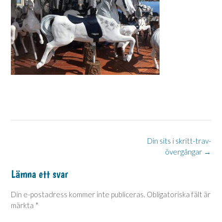
Post
Din sits i skritt-trav-
övergångar
→
navigation
Lämna ett svar
Din e-postadress kommer inte publiceras.
Obligatoriska fält är
märkta
*