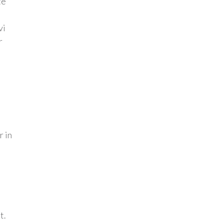
te
vi
r
r in
i
a
t.