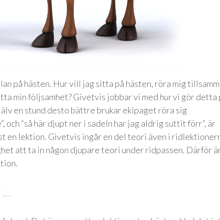
n på hästen. Hur vill jag sitta på hästen, röra mig tillsam
hitta min följsamhet? Givetvis jobbar vi med
hur
vi gör detta
jälv en stund desto bättre brukar ekipaget röra sig
 och “så här djupt ner i sadeln har jag aldrig suttit förr”, är
en lektion. Givetvis ingår en del teori även i ridlektioner
ighet att ta in någon djupare teori under ridpassen. Därför ä
tion.
r …