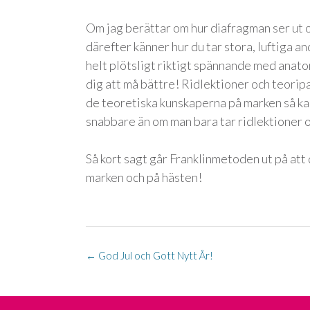
Om jag berättar om hur diafragman ser ut 
därefter känner hur du tar stora, luftiga 
helt plötsligt riktigt spännande med anato
dig att må bättre! Ridlektioner och teorip
de teoretiska kunskaperna på marken så k
snabbare än om man bara tar ridlektioner o
Så kort sagt går Franklinmetoden ut på att 
marken och på hästen!
Post
←
God Jul och Gott Nytt År!
navigation