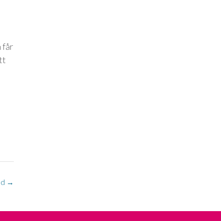
 får
tt
od
→