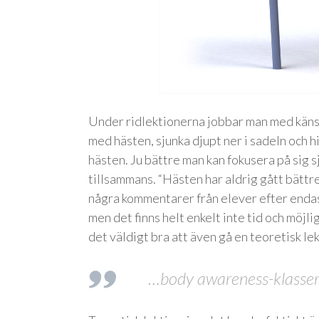
Under ridlektionerna jobbar man med känsla
med hästen, sjunka djupt ner i sadeln och 
hästen. Ju bättre man kan fokusera på sig s
tillsammans. “Hästen har aldrig gått bättre”,
några kommentarer från elever efter endast 
men det finns helt enkelt inte tid och möjl
det väldigt bra att även gå en teoretisk lek
…body awareness-klasse