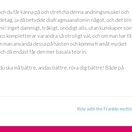
och du får känna på och stretcha denna andningsmuskel och
andetag, ja då betydde diafragmaanatomin något, och det blir
mi! Inget dammigt, tråkigt, onödigt alls, utan kunskaper som
ass kompletterar varandra så otroligt väl, och om man har få
an man använda dessa på hästen och komma framåt mycket
ch då endast får den mer basala teorin.
du ska må bättre, andas bättre, röra dig bättre! Både på
Ride with the Franklin meth