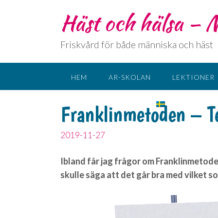
Häst och hälsa –
Friskvård för både människa och häst
HEM
AR-SKOLAN
LEKTIONER
KONTAKT
SPRÅK:
Franklinmetoden – Te
2019-11-27
Ibland får jag frågor om Franklinmetoden
skulle säga att det går bra med vilket 