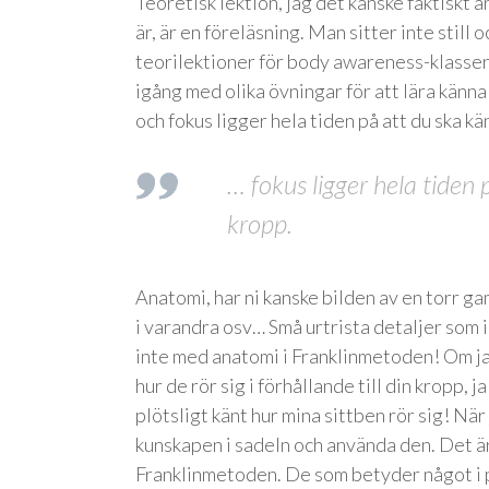
Teoretisk lektion, jag det kanske faktiskt ä
är, är en föreläsning. Man sitter inte still
teorilektioner för body awareness-klasser i
igång med olika övningar för att lära känna
och fokus ligger hela tiden på att du ska k
… fokus ligger hela tiden
kropp.
Anatomi, har ni kanske bilden av en torr g
i varandra osv… Små urtrista detaljer som i 
inte med anatomi i Franklinmetoden! Om jag
hur de rör sig i förhållande till din kropp, 
plötsligt känt hur mina sittben rör sig! När
kunskapen i sadeln och använda den. Det ä
Franklinmetoden. De som betyder något i pr