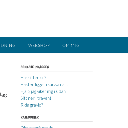
NDNING
WEBSHOP
OM MIG
SENASTE INLÄGGEN
Hur sitter du?
Hästen ligger i kurvorna…
Hjälp, jag viker mig i sidan
 Jag
Sitt ner i traven!
Rida gravid?
KATEGORIER
Okategoriserade