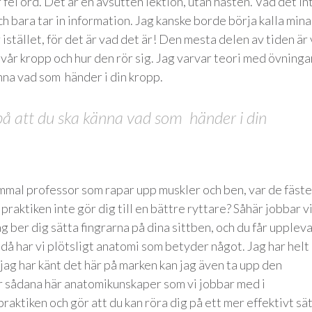
r fel ord. Det är en avsutten lektion, utan hästen. Vad det in
 och bara tar in information. Jag kanske borde börja kalla mina
stället, för det är vad det är! Den mesta delen av tiden är 
 vår kropp och hur den rör sig. Jag varvar teori med övninga
änna vad som händer i din kropp.
 på att du ska känna vad som händer i din
ammal professor som rapar upp muskler och ben, var de fäste
praktiken inte gör dig till en bättre ryttare? Såhär jobbar v
 ber dig sätta fingrarna på dina sittben, och du får upplev
ja då har vi plötsligt anatomi som betyder något. Jag har helt
 jag har känt det här på marken kan jag även ta upp den
r sådana här anatomikunskaper som vi jobbar med i
aktiken och gör att du kan röra dig på ett mer effektivt sät