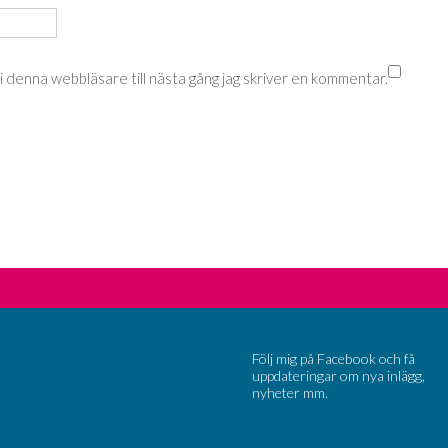
 denna webbläsare till nästa gång jag skriver en kommentar.
Följ mig på Facebook och få
uppdateringar om nya inlägg,
nyheter mm.