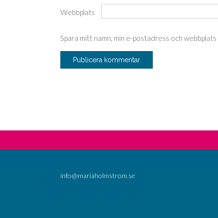
Webbplats
Spara mitt namn, min e-postadress och webbplats i
info@mariaholmstrom.se