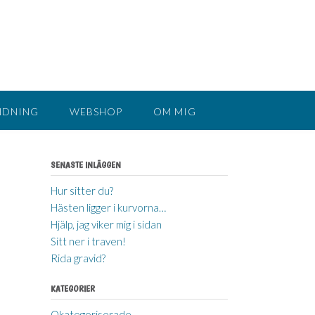
NDNING
WEBSHOP
OM MIG
SENASTE INLÄGGEN
Hur sitter du?
Hästen ligger i kurvorna…
Hjälp, jag viker mig i sidan
Sitt ner i traven!
Rida gravid?
KATEGORIER
Okategoriserade