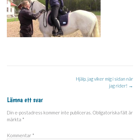
Post
Hjälp, jag viker mig i sidan när
jag rider!
→
navigation
Lämna ett svar
Din e-postadress kommer inte publiceras.
Obligatoriska fält är
märkta
*
Kommentar
*