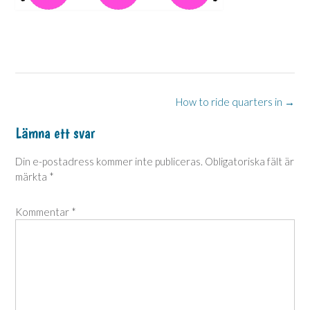
Post
How to ride quarters in
→
navigation
Lämna ett svar
Din e-postadress kommer inte publiceras.
Obligatoriska fält är
märkta
*
Kommentar
*