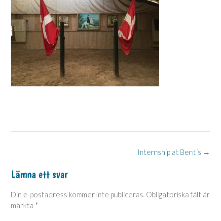
Post
Internship at Bent´s
→
navigation
Lämna ett svar
Din e-postadress kommer inte publiceras.
Obligatoriska fält är
märkta
*