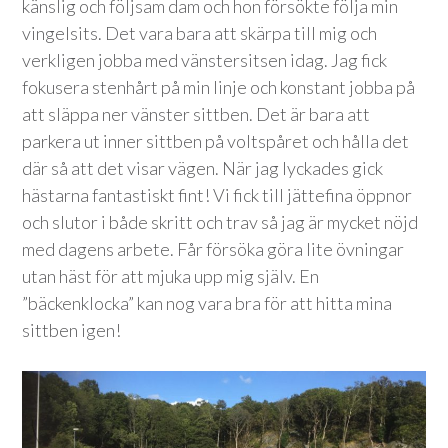
känslig och följsam dam och hon försökte följa min
vingelsits. Det vara bara att skärpa till mig och
verkligen jobba med vänstersitsen idag. Jag fick
fokusera stenhårt på min linje och konstant jobba på
att släppa ner vänster sittben. Det är bara att
parkera ut inner sittben på voltspåret och hålla det
där så att det visar vägen. När jag lyckades gick
hästarna fantastiskt fint! Vi fick till jättefina öppnor
och slutor i både skritt och trav så jag är mycket nöjd
med dagens arbete. Får försöka göra lite övningar
utan häst för att mjuka upp mig själv. En
”bäckenklocka” kan nog vara bra för att hitta mina
sittben igen!