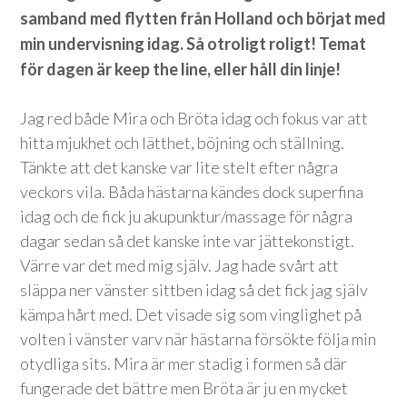
samband med flytten från Holland och börjat med
min undervisning idag. Så otroligt roligt! Temat
för dagen är keep the line, eller håll din linje!
Jag red både Mira och Bröta idag och fokus var att
hitta mjukhet och lätthet, böjning och ställning.
Tänkte att det kanske var lite stelt efter några
veckors vila. Båda hästarna kändes dock superfina
idag och de fick ju akupunktur/massage för några
dagar sedan så det kanske inte var jättekonstigt.
Värre var det med mig själv. Jag hade svårt att
släppa ner vänster sittben idag så det fick jag själv
kämpa hårt med. Det visade sig som vinglighet på
volten i vänster varv när hästarna försökte följa min
otydliga sits. Mira är mer stadig i formen så där
fungerade det bättre men Bröta är ju en mycket