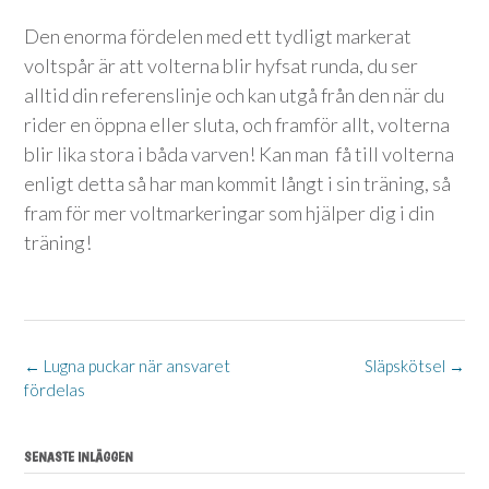
Den enorma fördelen med ett tydligt markerat
voltspår är att volterna blir hyfsat runda, du ser
alltid din referenslinje och kan utgå från den när du
rider en öppna eller sluta, och framför allt, volterna
blir lika stora i båda varven! Kan man få till volterna
enligt detta så har man kommit långt i sin träning, så
fram för mer voltmarkeringar som hjälper dig i din
träning!
Post
←
Lugna puckar när ansvaret
Släpskötsel
→
fördelas
navigation
SENASTE INLÄGGEN