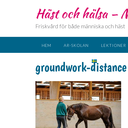
Häst och hälsa –
Friskvård för både människa och häst
HEM
AR-SKOLAN
LEKTIONER
KONTAKT
SPRÅK:
groundwork-distance