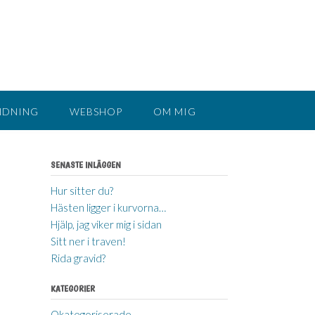
NDNING
WEBSHOP
OM MIG
SENASTE INLÄGGEN
Hur sitter du?
Hästen ligger i kurvorna…
Hjälp, jag viker mig i sidan
Sitt ner i traven!
Rida gravid?
KATEGORIER
Okategoriserade