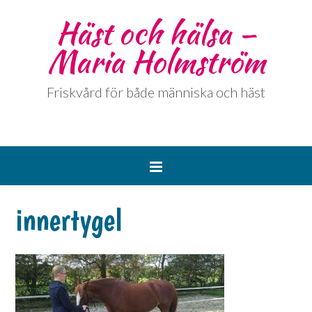
Häst och hälsa –
Maria Holmström
Friskvård för både människa och häst
innertygel