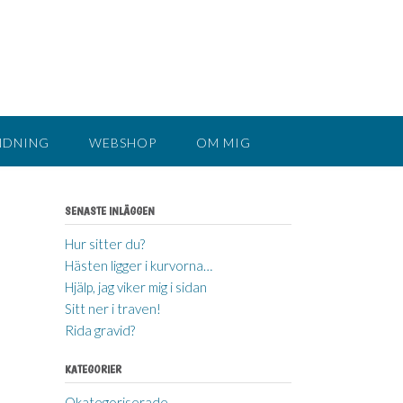
NDNING
WEBSHOP
OM MIG
SENASTE INLÄGGEN
Hur sitter du?
Hästen ligger i kurvorna…
Hjälp, jag viker mig i sidan
Sitt ner i traven!
Rida gravid?
KATEGORIER
Okategoriserade