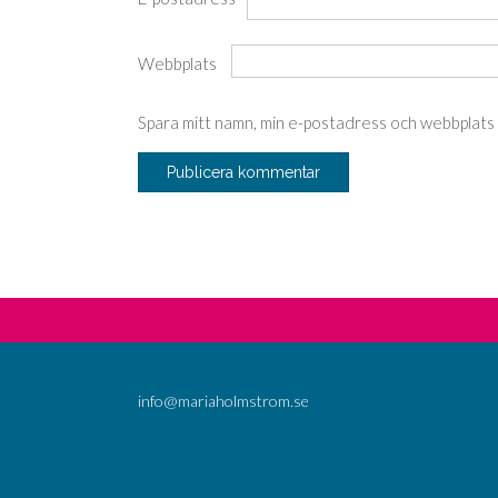
Webbplats
Spara mitt namn, min e-postadress och webbplats i
info@mariaholmstrom.se