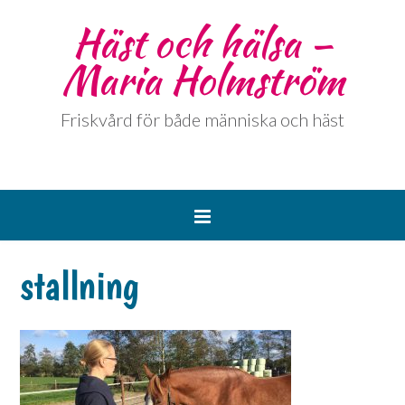
Häst och hälsa –
Maria Holmström
Friskvård för både människa och häst
stallning