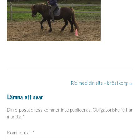
Post
Rid med din sits – bröstkorg
→
navigation
Lämna ett svar
Din e-postadress kommer inte publiceras.
Obligatoriska fält är
märkta
*
Kommentar
*