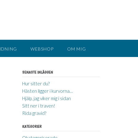
NDNING
WEBSHOP
OM MIG
SENASTE INLÄGGEN
Hur sitter du?
Hästen ligger i kurvorna…
Hjälp, jag viker mig i sidan
Sitt ner i traven!
Rida gravid?
KATEGORIER
Okategoriserade