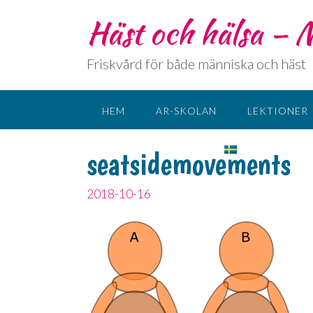
Häst och hälsa –
Friskvård för både människa och häst
HEM
AR-SKOLAN
LEKTIONER
KONTAKT
SPRÅK:
seatsidemovements
2018-10-16