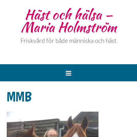
Häst och hälsa –
Maria Holmström
Friskvård för både människa och häst
MMB