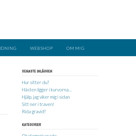
NDNING
WEBSHOP
OM MIG
SENASTE INLÄGGEN
Hur sitter du?
Hästen ligger i kurvorna…
Hjälp, jag viker mig i sidan
Sitt ner i traven!
Rida gravid?
KATEGORIER
Okategoriserade