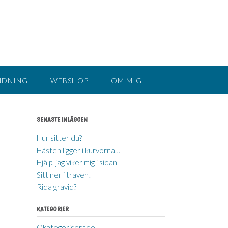
NDNING
WEBSHOP
OM MIG
SENASTE INLÄGGEN
Hur sitter du?
Hästen ligger i kurvorna…
Hjälp, jag viker mig i sidan
Sitt ner i traven!
Rida gravid?
KATEGORIER
Okategoriserade