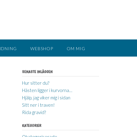
NDNING
WEBSHOP
OM MIG
SENASTE INLÄGGEN
Hur sitter du?
Hästen ligger i kurvorna…
Hjälp, jag viker mig i sidan
Sitt ner i traven!
Rida gravid?
KATEGORIER
Okategoriserade