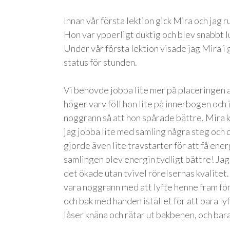
Innan vår första lektion gick Mira och jag ru
Hon var ypperligt duktig och blev snabbt lu
Under vår första lektion visade jag Mira 
status för stunden.
Vi behövde jobba lite mer på placeringen a
höger varv föll hon lite på innerbogen och 
noggrann så att hon spårade bättre. Mira kan
jag jobba lite med samling några steg och 
gjorde även lite travstarter för att få ene
samlingen blev energin tydligt bättre! Jag
det ökade utan tvivel rörelsernas kvalitet. 
vara noggrann med att lyfte henne fram för 
och bak med handen istället för att bara ly
låser knäna och rätar ut bakbenen, och bara