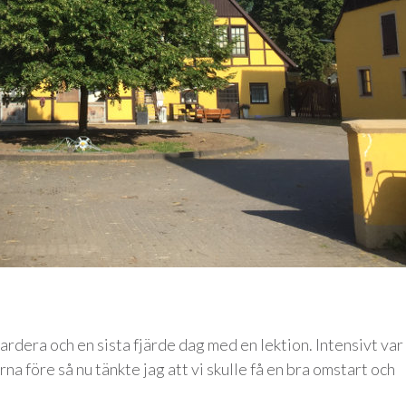
ardera och en sista fjärde dag med en lektion. Intensivt var
na före så nu tänkte jag att vi skulle få en bra omstart och