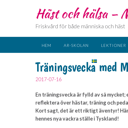
Häst och hälsa –
Friskvård för både människa och häst
HEM
AR-SKOLAN
LEKTIONER
KONTAKT
SPRÅK:
Träningsvecka med Mi
2017-07-16
En träningsvecka är fylld av så mycket; e
reflektera över hästar, träning och peda
Kort sagt, det är ett riktigt äventyr! H
hennes nya vackra ställe i Tyskland!