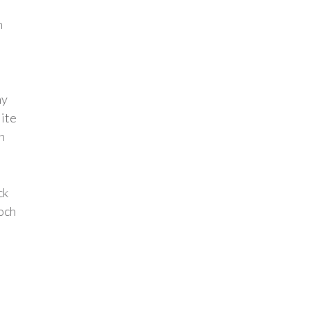
n
ny
lite
h
ck
 och