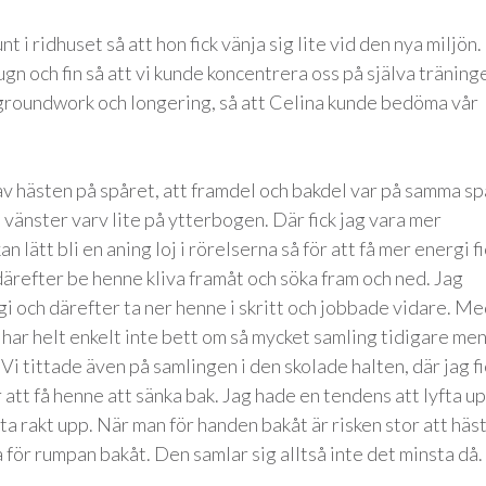
nt i ridhuset så att hon fick vänja sig lite vid den nya miljön.
gn och fin så att vi kunde koncentrera oss på själva träning
i groundwork och longering, så att Celina kunde bedöma vår
v hästen på spåret, att framdel och bakdel var på samma spå
i vänster varv lite på ytterbogen. Där fick jag vara mer
 lätt bli en aning loj i rörelserna så för att få mer energi fi
därefter be henne kliva framåt och söka fram och ned. Jag
rgi och därefter ta ner henne i skritt och jobbade vidare. M
 har helt enkelt inte bett om så mycket samling tidigare me
Vi tittade även på samlingen i den skolade halten, där jag fi
att få henne att sänka bak. Jag hade en tendens att lyfta u
fta rakt upp. När man för handen bakåt är risken stor att häs
 för rumpan bakåt. Den samlar sig alltså inte det minsta då.