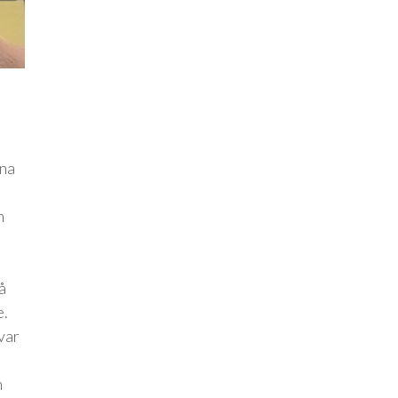
rna
n
å
e.
 var
h