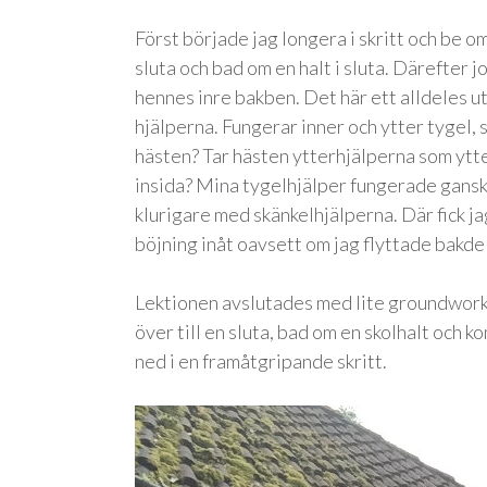
Först började jag longera i skritt och be o
sluta och bad om en halt i sluta. Därefter 
hennes inre bakben. Det här ett alldeles u
hjälperna. Fungerar inner och ytter tygel, 
hästen? Tar hästen ytterhjälperna som ytter
insida? Mina tygelhjälper fungerade ganska
klurigare med skänkelhjälperna. Där fick ja
böjning inåt oavsett om jag flyttade bakdel
Lektionen avslutades med lite groundwork, 
över till en sluta, bad om en skolhalt och k
ned i en framåtgripande skritt.