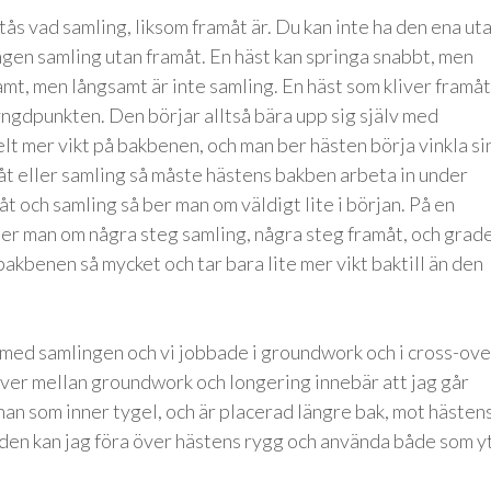
stås vad samling, liksom framåt är. Du kan inte ha den ena ut
ngen samling utan framåt. En häst kan springa snabbt, men
amt, men långsamt är inte samling. En häst som kliver framåt
ngdpunkten. Den börjar alltså bära upp sig själv med
lt mer vikt på bakbenen, och man ber hästen börja vinkla si
amåt eller samling så måste hästens bakben arbeta in under
t och samling så ber man om väldigt lite i början. På en
ber man om några steg samling, några steg framåt, och grad
 bakbenen så mycket och tar bara lite mer vikt baktill än den
 med samlingen och vi jobbade i groundwork och i cross-ove
ver mellan groundwork och longering innebär att jag går
an som inner tygel, och är placerad längre bak, mot hästen
h den kan jag föra över hästens rygg och använda både som y