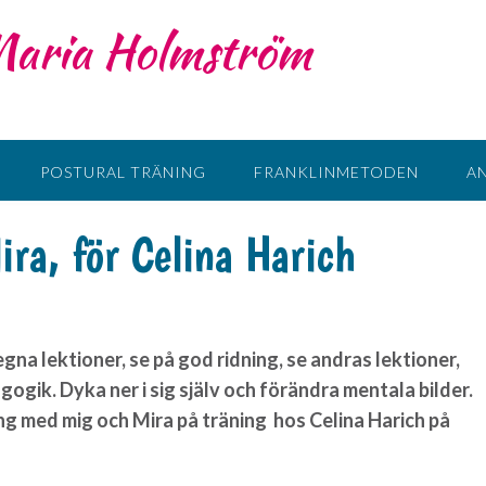
 Maria Holmström
POSTURAL TRÄNING
FRANKLINMETODEN
A
ra, för Celina Harich
gna lektioner, se på god ridning, se andras lektioner,
gogik. Dyka ner i sig själv och förändra mentala bilder.
äng med mig och Mira på träning hos Celina Harich på