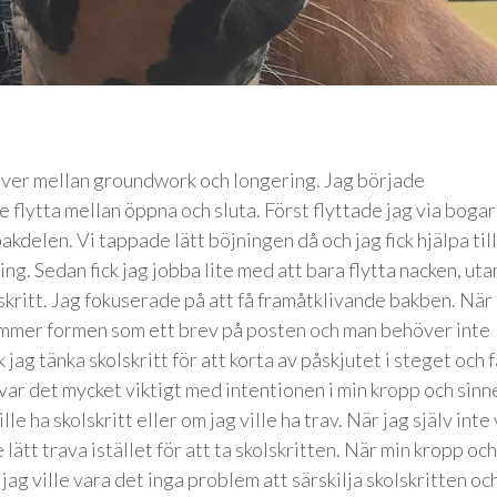
over mellan groundwork och longering. Jag började
 flytta mellan öppna och sluta. Först flyttade jag via boga
akdelen. Vi tappade lätt böjningen då och jag fick hjälpa till
ng. Sedan fick jag jobba lite med att bara flytta nacken, uta
i skritt. Jag fokuserade på att få framåtklivande bakben. När
ommer formen som ett brev på posten och man behöver inte
 jag tänka skolskritt för att korta av påskjutet i steget och f
var det mycket viktigt med intentionen i min kropp och sinn
le ha skolskritt eller om jag ville ha trav. När jag själv inte
 lätt trava istället för att ta skolskritten. När min kropp och
jag ville vara det inga problem att särskilja skolskritten oc