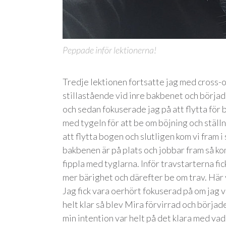
Peppade inför lektionerna!
Tredje lektionen fortsatte jag med cross-
stillastående vid inre bakbenet och började
och sedan fokuserade jag på att flytta för b
med tygeln för att be om böjning och ställni
att flytta bogen och slutligen kom vi fram 
bakbenen är på plats och jobbar fram så k
fippla med tyglarna. Inför travstarterna fick
mer bärighet och därefter be om trav. Här 
Jag fick vara oerhört fokuserad på om jag vil
helt klar så blev Mira förvirrad och började
min intention var helt på det klara med vad 