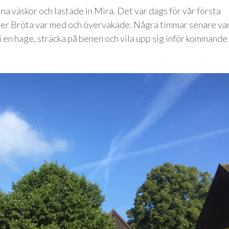
ina väskor och lastade in Mira. Det var dags för vår första
ter Bröta var med och övervakade. Några timmar senare var
 i en hage, sträcka på benen och vila upp sig inför kommande