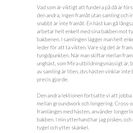
Vad som är viktigt att fundera på då är för
den andra, ingen framåt utan samling och i
snabbt är inte framåt. En häst kan gå långs
arbetar helt enkelt med sina bakben mot ty
bakbenen. I samlingen lägger man helt enke
leder för att ta vikten. Vare sig det är fr
tyngdpunkten. När man skiftar mellan framå
unghäst, som Mira utbildningsmässigt är, 
av samling är liten, dvs hästen vinklar inte
precis gjorde.
Den andra lektionen fortsatte vi att jobba
mellan groundwork och longering. Cross-o
framlänges med hästen, använder longerlin
bakben. I min ytterhand har jag pisken, oc
tygel och ytter skänkel.