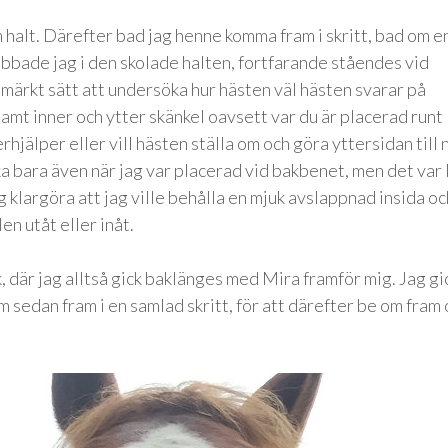
m halt. Därefter bad jag henne komma fram i skritt, bad om e
jobbade jag i den skolade halten, fortfarande ståendes vid
tmärkt sätt att undersöka hur hästen väl hästen svarar på
samt inner och ytter skänkel oavsett var du är placerad runt
hjälper eller vill hästen ställa om och göra yttersidan till 
 bara även när jag var placerad vid bakbenet, men det var 
g klargöra att jag ville behålla en mjuk avslappnad insida oc
en utåt eller inåt.
där jag alltså gick baklänges med Mira framför mig. Jag gi
om sedan fram i en samlad skritt, för att därefter be om fram