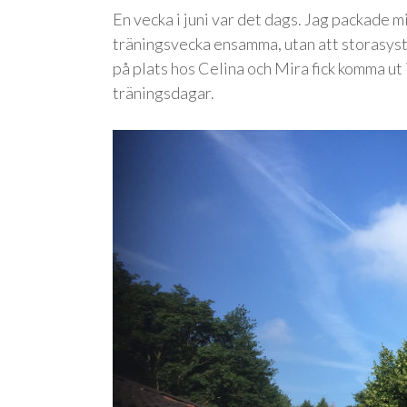
En vecka i juni var det dags. Jag packade m
träningsvecka ensamma, utan att storasys
på plats hos Celina och Mira fick komma ut
träningsdagar.