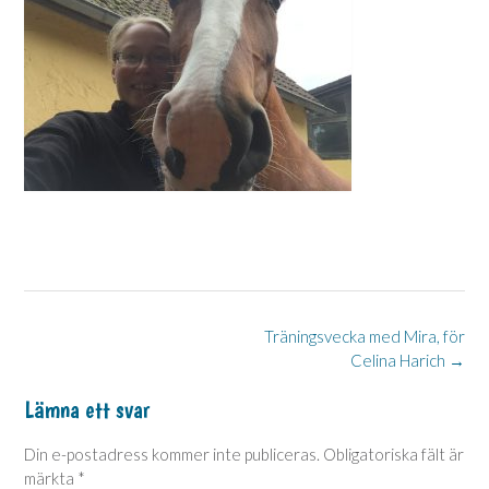
Post
Träningsvecka med Mira, för
Celina Harich
→
navigation
Lämna ett svar
Din e-postadress kommer inte publiceras.
Obligatoriska fält är
märkta
*