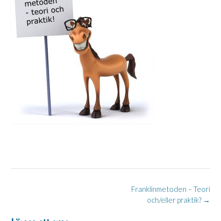
Post
Franklinmetoden – Teori
och/eller praktik?
→
navigation