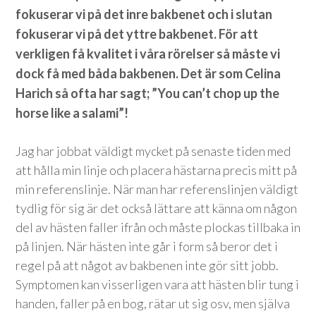
fokuserar vi på det inre bakbenet och i slutan
fokuserar vi på det yttre bakbenet. För att
verkligen få kvalitet i våra rörelser så måste vi
dock få med båda bakbenen. Det är som Celina
Harich så ofta har sagt; ”You can’t chop up the
horse like a salami”!
Jag har jobbat väldigt mycket på senaste tiden med
att hålla min linje och placera hästarna precis mitt på
min referenslinje. När man har referenslinjen väldigt
tydlig för sig är det också lättare att känna om någon
del av hästen faller ifrån och måste plockas tillbaka in
på linjen. När hästen inte går i form så beror det i
regel på att något av bakbenen inte gör sitt jobb.
Symptomen kan visserligen vara att hästen blir tung i
handen, faller på en bog, rätar ut sig osv, men själva