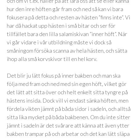
och om vi t.ex. håller på att lära oss att se eller känna
hur den inre höften går fram och ned så kan vi bara
fokusera på detta och resten av hästen ”finns inte”. Vi
har då hackat upp hästen i små bitar och ser för
tillfället bara den lilla salamiskivan ”inner höft”. När
vi går vidare i vår utbildning måste vi dock så
småningom försöka scanna av hela hästen, och sätta
ihop alla små korvskivor till en hel korv.
Det blir ju lätt fokus på inner bakben och man ska
följa med fram och ned med sin egen höft, vilket gör
det lätt att sitta över och helt enkelt sitta tyngre på
hästens insida. Dock vill vi endast sänka höften, men
fördela vikten jämnt på båda sidor i sadeln, och alltså
sitta lika mycket på båda bakbenen. Om du inte sitter
jämnt i sadeln är det svårare att känna att även ytter
bakben trampar på och arbetar och det kan lätt släpa