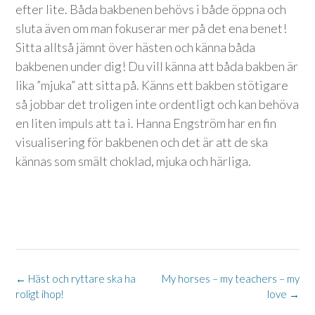
efter lite. Båda bakbenen behövs i både öppna och
sluta även om man fokuserar mer på det ena benet!
Sitta alltså jämnt över hästen och känna båda
bakbenen under dig! Du vill känna att båda bakben är
lika ”mjuka” att sitta på. Känns ett bakben stötigare
så jobbar det troligen inte ordentligt och kan behöva
en liten impuls att ta i. Hanna Engström har en fin
visualisering för bakbenen och det är att de ska
kännas som smält choklad, mjuka och härliga.
Post
←
Häst och ryttare ska ha
My horses – my teachers – my
roligt ihop!
love
→