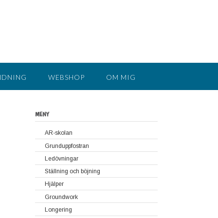
NDNING
WEBSHOP
OM MIG
MENY
AR-skolan
Grunduppfostran
Lär hästen att stå stilla utan att vara
Ledövningar
uppbunden
Ställning och böjning
Grundläggande ledövningar
Placera hästens ben
Hjälper
Fortsatta ledövningar
Groundwork
Longering
Så här börjar du med groundwork